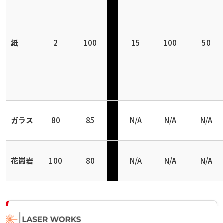
紙
2
100
15
100
50
ガラス
80
85
N/A
N/A
N/A
花崗岩
100
80
N/A
N/A
N/A
LWシリーズ