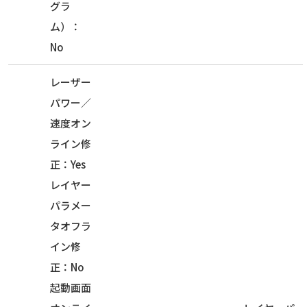
グラ
ム）：
No
レーザー
パワー／
速度オン
ライン修
正：Yes
レイヤー
パラメー
タオフラ
イン修
正：No
起動画面