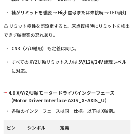
軸がリミットを離脱 → High信号または未接続 → LED消灯
⚠️ リミット極性を誤設定すると、原点復帰時にリミットを検出
できず軸衝突の恐れあり。
CN3（Z/U軸用）
も定義は同じ。
すべての XYZU 軸リミット入力は
5V/12V/24V 論理レベル
に対応。
4.9 X/Y/Z/U軸モータードライバインターフェース
（Motor Driver Interface AXIS_X~AXIS_U）
各軸のインターフェースは同一仕様。以下は X軸例。
ピン
シンボル
定義