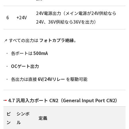
24V電源出力（メイン電源が24V供給なら
6
+24V
24V、36V供給なら36Vを出力）
📌 すべての出力は
フォトカプラ絶縁
。
各ポートは
500mA
OCゲート出力
各出力は直接
6V/24Vリレー
を駆動可能
4.7 汎用入力ポート CN2（General Input Port CN2）
ピ
シンボ
定義
ン
ル