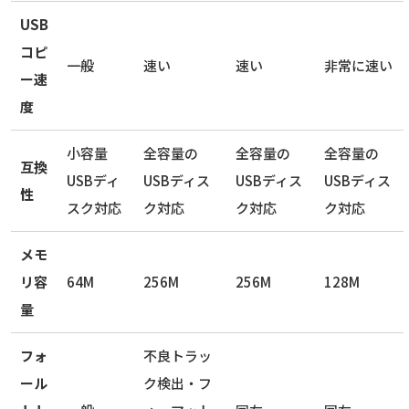
USB
コピ
一般
速い
速い
非常に速い
ー速
度
小容量
全容量の
全容量の
全容量の
互換
USBディ
USBディス
USBディス
USBディス
性
スク対応
ク対応
ク対応
ク対応
メモ
リ容
64M
256M
256M
128M
量
フォ
不良トラッ
ール
ク検出・フ