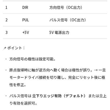
1
DIR
方向信号（OC出力）
2
PUL
パルス信号（OC出力）
3
+5V
5V 電源出力
📌 ポイント：
方向信号の極性は設定可能。
原点復帰時に軸が逆方向へ動く場合は極性が誤り。→ 一旦
モータードライバ接続を切り離し、完全にリセット後に極
性を修正。
パルス信号は
立下りエッジ有効（デフォルト）
または立上
り有効を選択可。