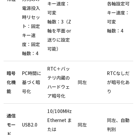
キー速度：
各軸設定可
電源投入
可変
キー速度：
時リセッ
軸数：3（Z
可変
ト：固定
軸を平面 or
軸数：4
キー速
送りに設定
度：固定
可能）
軸数：4
RTC＋バッ
暗号
PC時間に
RTCなしだ
テリ内蔵の
化機
基づく暗
同左
が暗号化あ
ハードウェ
能
号化
り
ア暗号化
10/100MHz
通信
Ethernet ま
同左、自動
モー
USB2.0
同左
たは
判別
ド