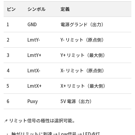
ピン
シンボル
定義
1
GND
電源グランド（出力）
2
LmtY-
Y- リミット（原点側）
3
LmtY+
Y+ リミット（最大側）
4
LmtX-
X- リミット（原点側）
5
LmtX+
X+ リミット（最大側）
6
Puxy
5V 電源（出力）
📌 リミット信号の極性は選択可能。
軸がリミットに到達 → Low信号 → LED点灯