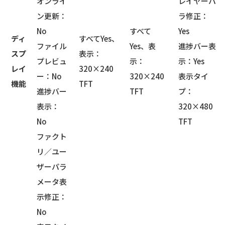
オンライ
レイヤーパ
ン更新：
ラ修正：
No
すべて
Yes
ディ
すべてYes、
ファイル
Yes、表
進捗バー表
スプ
表示：
プレビュ
示：
示：Yes
レイ
320×240
ー：No
320×240
表示タイ
機能
TFT
進捗バー
TFT
プ：
表示：
320×480
No
TFT
ファクト
リ／ユー
ザーパラ
メータ表
示修正：
No