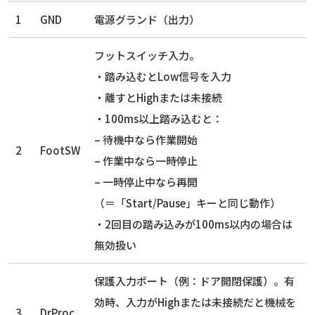
1
GND
電源グランド（出力）
フットスイッチ入力。
・踏み込むとLow信号を入力
・離すとHighまたは未接続
・100ms以上踏み込むと：
– 待機中なら作業開始
2
FootSW
– 作業中なら一時停止
– 一時停止中なら再開
（＝「Start/Pause」キーと同じ動作）
・2回目の踏み込みが100ms以内の場合は
無効扱い
保護入力ポート（例：ドア開閉保護）。有
効時、入力がHighまたは未接続だと機械を
3
DrProc