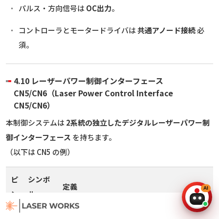
パルス・方向信号は
OC出力
。
コントローラとモータードライバは
共通アノード接続
必
須。
4.10 レーザーパワー制御インターフェース
CN5/CN6（Laser Power Control Interface
CN5/CN6）
本制御システムは
2系統の独立したデジタルレーザーパワー制
御インターフェース
を持ちます。
（以下は CN5 の例）
ピ
シンボ
定義
ン
ル
1
GND
電源グランド（出力）