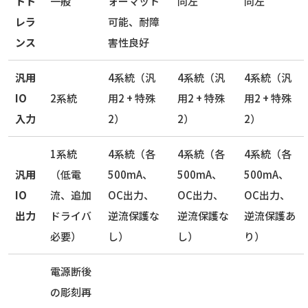
トト
一般
ォーマット
同左
同左
レラ
可能、耐障
ンス
害性良好
汎用
4系統（汎
4系統（汎
4系統（汎
IO
2系統
用2 + 特殊
用2 + 特殊
用2 + 特殊
入力
2）
2）
2）
1系統
4系統（各
4系統（各
4系統（各
汎用
（低電
500mA、
500mA、
500mA、
IO
流、追加
OC出力、
OC出力、
OC出力、
出力
ドライバ
逆流保護な
逆流保護な
逆流保護あ
必要）
し）
し）
り）
電源断後
の彫刻再