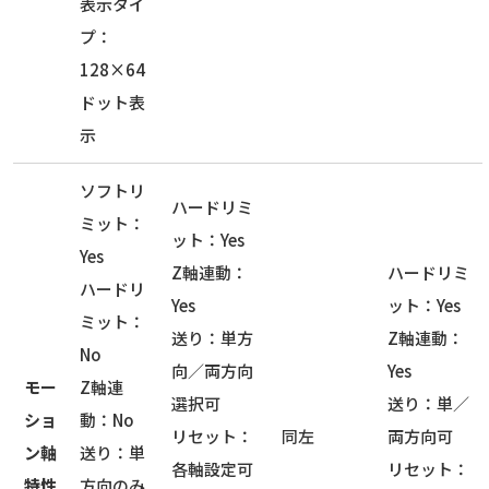
表示タイ
プ：
128×64
ドット表
示
ソフトリ
ハードリミ
ミット：
ット：Yes
Yes
Z軸連動：
ハードリミ
ハードリ
Yes
ット：Yes
ミット：
送り：単方
Z軸連動：
No
向／両方向
Yes
モー
Z軸連
選択可
送り：単／
ショ
動：No
リセット：
同左
両方向可
ン軸
送り：単
各軸設定可
リセット：
特性
方向のみ