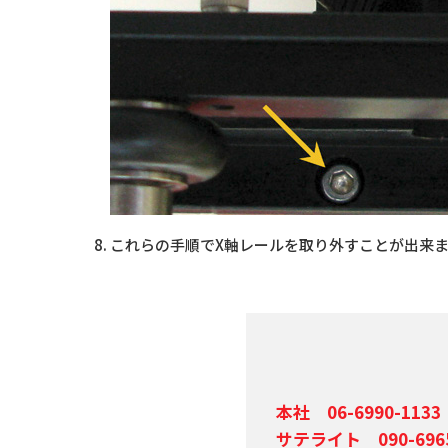
これらの手順でX軸レールを取り外すことが出来
本社 06-6990-1133
サテライト 090-6965