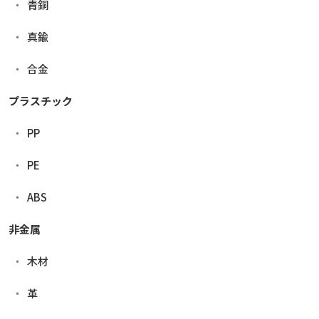
青銅
真鍮
合金
プラスチック
PP
PE
ABS
非金属
木材
革