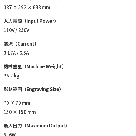
387 × 592 × 638 mm
入力電源（Input Power）
110V / 230V
電流（Current）
3.17A / 6.5A
機械重量（Machine Weight）
26.7 kg
彫刻範囲（Engraving Size）
70 × 70 mm
150 × 150 mm
最大出力（Maximum Output）
5–6W